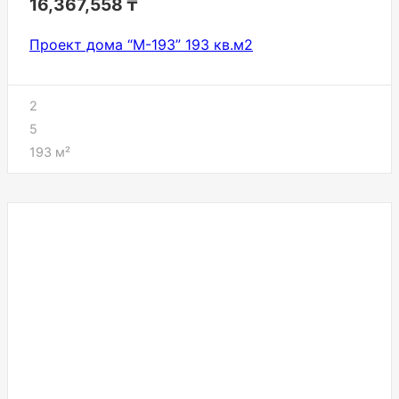
16,367,558
₸
Проект дома “М-193” 193 кв.м2
2
5
193
м²