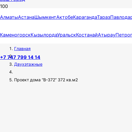
Алматы
Астана
Шымкент
Актобе
Караганда
Тараз
Павлода
ПРОЕКТ ДОМА “В-372” 372
КВ.М2
Каменогорск
Кызылорда
Уральск
Костанай
Атырау
Петро
Главная
+7 747 799 14 14
Двухэтажные
Проект дома “В-372” 372 кв.м2