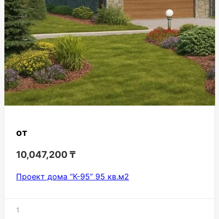
от
10,047,200
₸
Проект дома “К-95” 95 кв.м2
1