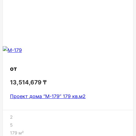
от
13,514,679
₸
Проект дома “М-179” 179 кв.м2
2
5
179
м²