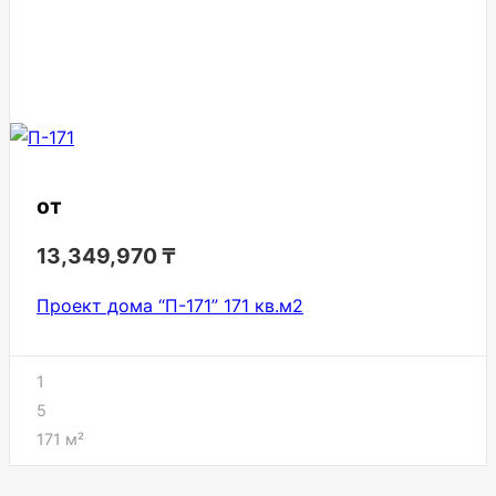
от
13,349,970
₸
Проект дома “П-171” 171 кв.м2
1
5
171
м²