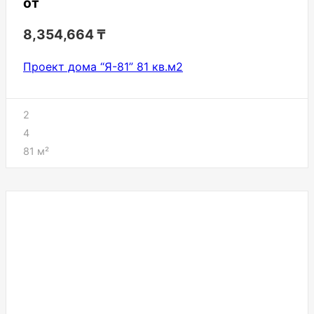
от
8,354,664
₸
Проект дома “Я-81” 81 кв.м2
2
4
81
м²