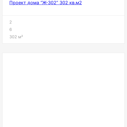
Проект дома “Ж-302” 302 кв.м2
2
6
302
м²