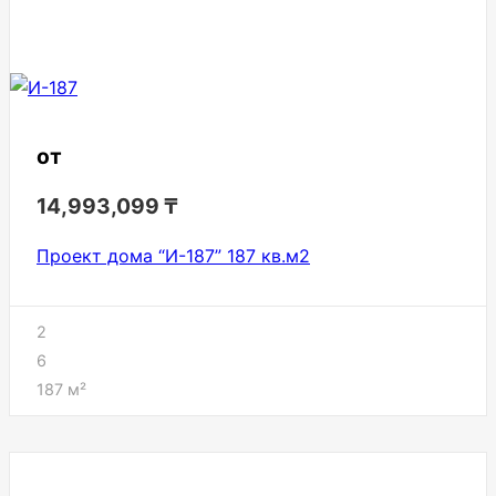
от
14,993,099
₸
Проект дома “И-187” 187 кв.м2
2
6
187
м²