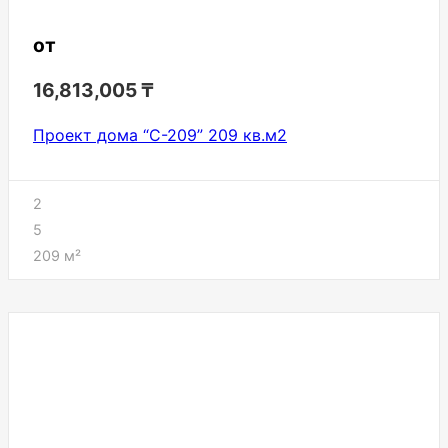
от
16,813,005
₸
Проект дома “С-209” 209 кв.м2
2
5
209
м²