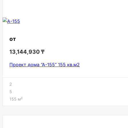
от
13,144,930
₸
Проект дома “А-155” 155 кв.м2
2
5
155
м²