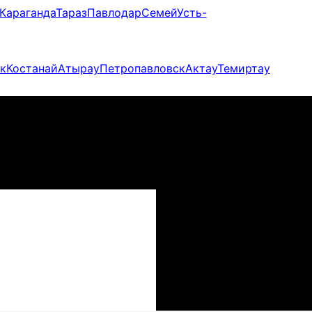
Караганда
Тараз
Павлодар
Семей
Усть-
к
Костанай
Атырау
Петропавловск
Актау
Темиртау