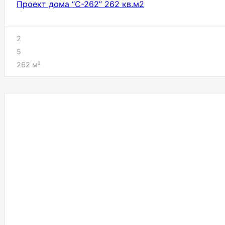
Проект дома “C-262” 262 кв.м2
2
5
262
м²