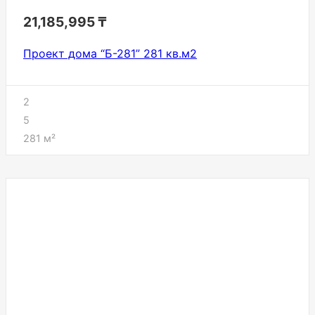
21,185,995
₸
Проект дома “Б-281” 281 кв.м2
2
5
281
м²