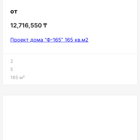
от
12,716,550
₸
Проект дома “Ф-165” 165 кв.м2
2
5
165
м²