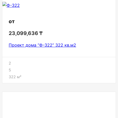
от
23,099,636
₸
Проект дома “Ф-322” 322 кв.м2
2
5
322
м²