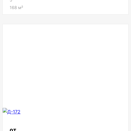
168
м²
от