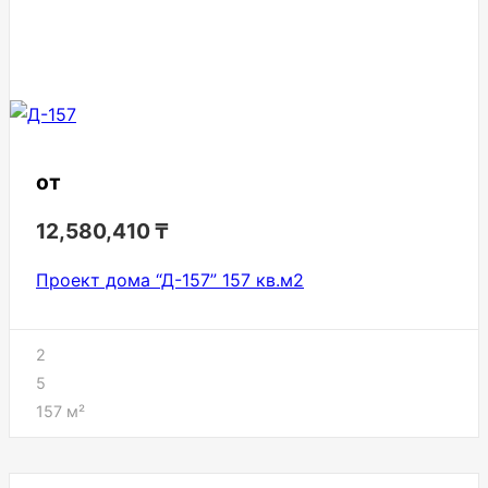
от
12,580,410
₸
Проект дома “Д-157” 157 кв.м2
2
5
157
м²