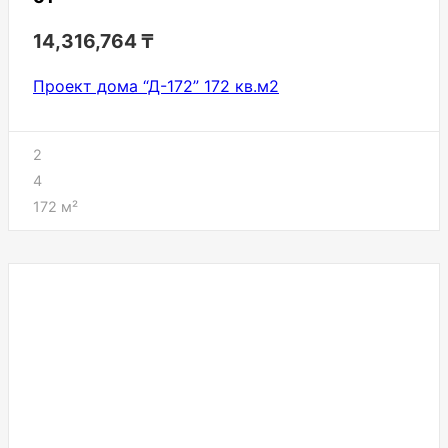
14,316,764
₸
Проект дома “Д-172” 172 кв.м2
2
4
172
м²