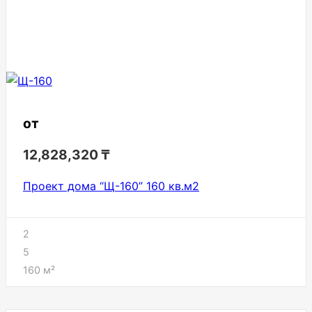
от
12,828,320
₸
Проект дома “Щ-160” 160 кв.м2
2
5
160
м²