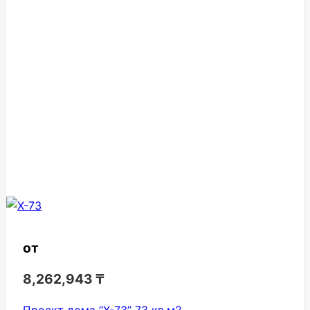
от
8,262,943
₸