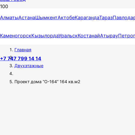
Алматы
Астана
Шымкент
Актобе
Караганда
Тараз
Павлода
ПРОЕКТ ДОМА “О-164” 164
КВ.М2
Каменогорск
Кызылорда
Уральск
Костанай
Атырау
Петро
Главная
+7 747 799 14 14
Двухэтажные
Проект дома “О-164” 164 кв.м2