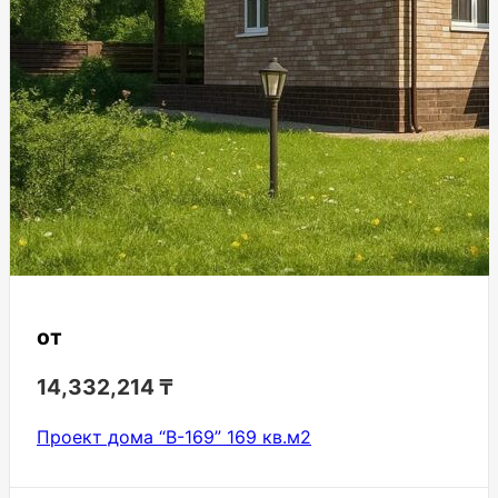
от
14,332,214
₸
Проект дома “В-169” 169 кв.м2