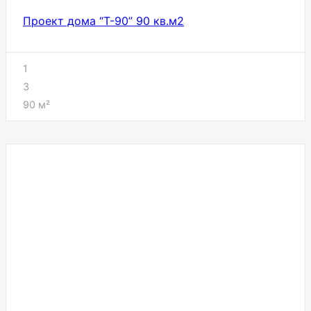
Проект дома “Т-90” 90 кв.м2
1
3
90
м²