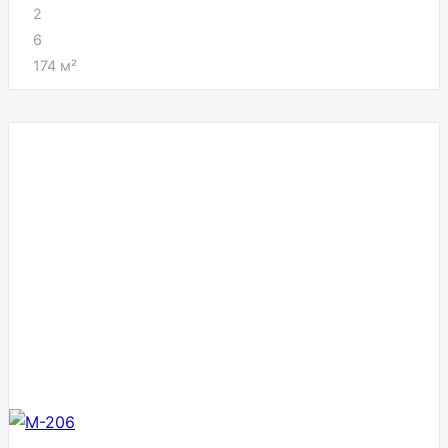
2
6
174
м²