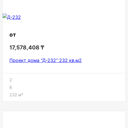
от
17,578,408
₸
Проект дома “Д-232” 232 кв.м2
2
6
232
м²