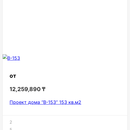
от
12,259,890
₸
Проект дома “В-153” 153 кв.м2
2
5