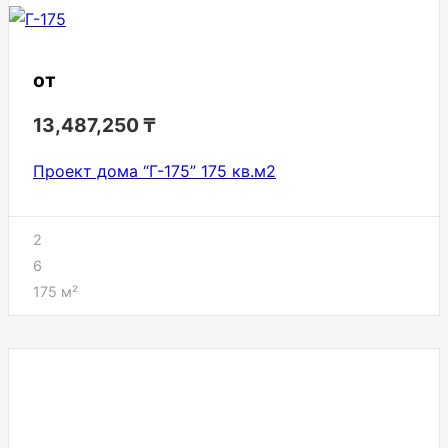
от
13,487,250
₸
Проект дома “Г-175” 175 кв.м2
2
6
175
м²