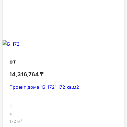
от
14,316,764
₸
Проект дома “Б-172” 172 кв.м2
2
4
172
м²