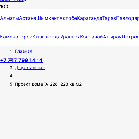
Алматы
Астана
Шымкент
Актобе
Караганда
Тараз
Павлода
ПРОЕКТ ДОМА “А-228” 228
КВ.М2
Каменогорск
Кызылорда
Уральск
Костанай
Атырау
Петро
Главная
+7 747 799 14 14
Двухэтажные
Проект дома “А-228” 228 кв.м2