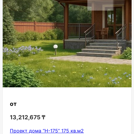
от
13,212,675
₸
Проект дома “Н-175” 175 кв.м2