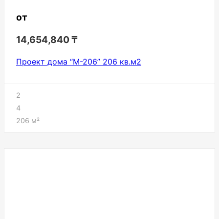
от
14,654,840
₸
Проект дома “М-206” 206 кв.м2
2
4
206
м²