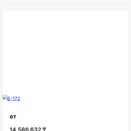
от
14,586,632
₸