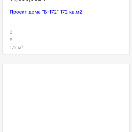
Проект дома “Б-172” 172 кв.м2
2
6
172
м²