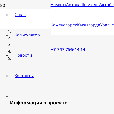
Алматы
Астана
Шымкент
Актобе
О нас
ПРОЕКТ ДОМА “Ж-165” 165 КВ.М
Каменогорск
Кызылорда
Уральс
Калькулятор
+7 747 799 14 14
Новости
Контакты
Информация о проекте: