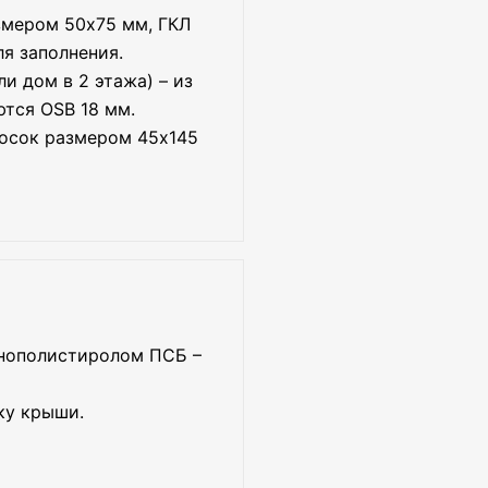
змером 50х75 мм, ГКЛ
я заполнения.
и дом в 2 этажа) – из
ются OSB 18 мм.
досок размером 45х145
енополистиролом ПСБ –
ку крыши.