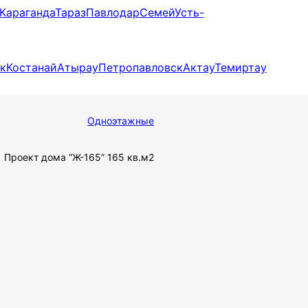
Караганда
Тараз
Павлодар
Семей
Усть-
2
к
Костанай
Атырау
Петропавловск
Актау
Темиртау
Главная
Одноэтажные
Проект дома “Ж-165” 165 кв.м2