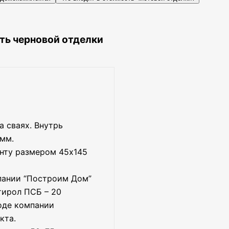
ть черновой отделки
 сваях. Внутрь
 мм.
нту размером 45х145
мпании “Построим Дом”
тирол ПСБ – 20
оде компании
кта.