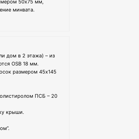
змером 50х75 мм,
ение минвата.
и дом в 2 этажа) – из
ются OSB 18 мм.
досок размером 45х145
полистиролом ПСБ – 20
ку крыши.
ом”.